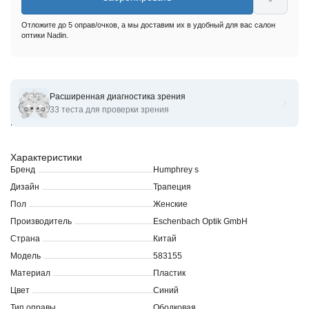
Отложите до 5 оправ/очков, а мы доставим их в удобный для вас салон
оптики Nadin.
Расширенная диагностика зрения
Оправы для очков корригирующих Humphreys
33 теста для проверки зрения
Eschenbach583155
Характеристики
Бренд
Humphrey s
Дизайн
Трапеция
Пол
Женские
Производитель
Eschenbach Optik GmbH
Страна
Китай
Модель
583155
Материал
Пластик
Цвет
Синий
Тип оправы
Ободковая