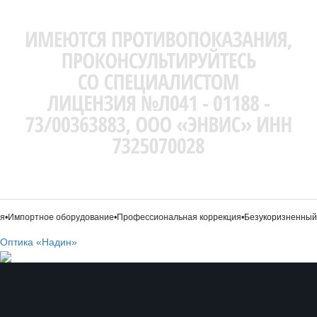
•
Импортное оборудование
•
Профессиональная коррекция
•
Безукоризненный с
Оптика «Надин»