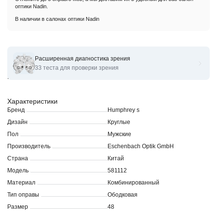
оптики Nadin.
В наличии в салонах оптики Nadin
Расширенная диагностика зрения
Оправы для очков корригирующих Humphreys
33 теста для проверки зрения
Eschenbach581112 50
Характеристики
Бренд
Humphrey s
Дизайн
Круглые
Пол
Мужские
Производитель
Eschenbach Optik GmbH
Страна
Китай
Модель
581112
Материал
Комбинированный
Тип оправы
Ободковая
Размер
48