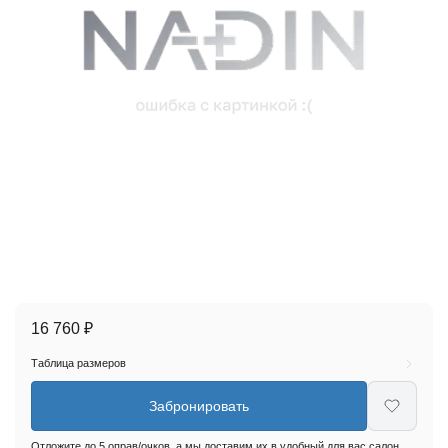
16 760 ₽
Таблица размеров
Забронировать
Отложите до 5 оправ/очков, а мы доставим их в удобный для вас салон