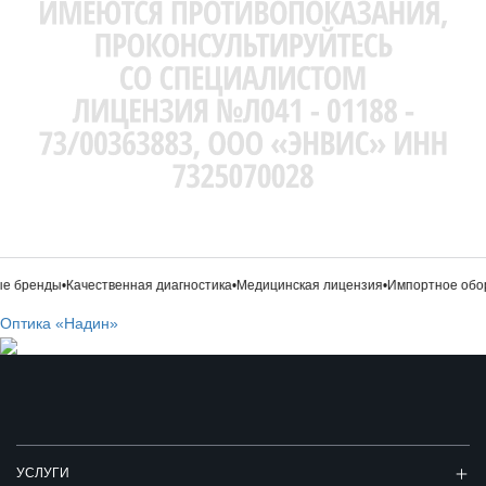
 бренды
•
Качественная диагностика
•
Медицинская лицензия
•
Импортное обор
Оптика «Надин»
УСЛУГИ