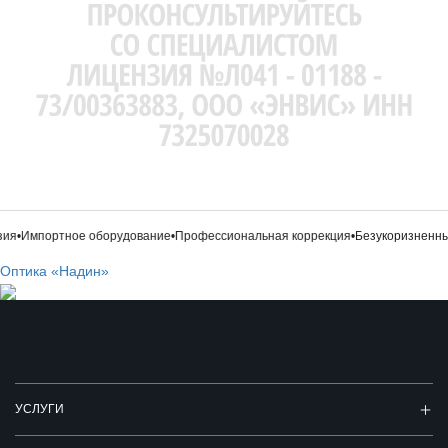
ия
•
Импортное оборудование
•
Профессиональная коррекция
•
Безукоризненный
Оптика «Надин»
УСЛУГИ