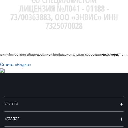
зия
•
Импортное оборудование
•
Профессиональная коррекция
•
Безукоризненны
Оптика «Надин»
УСЛУГИ
КАТАЛОГ