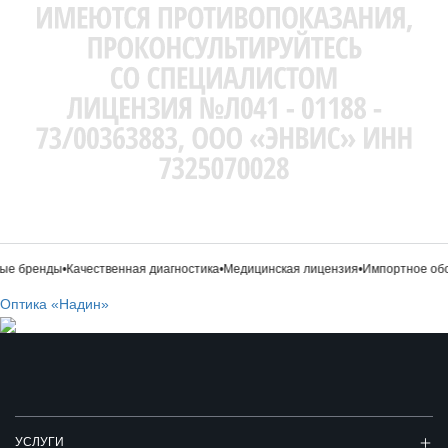
е бренды
•
Качественная диагностика
•
Медицинская лицензия
•
Импортное обо
Оптика «Надин»
УСЛУГИ