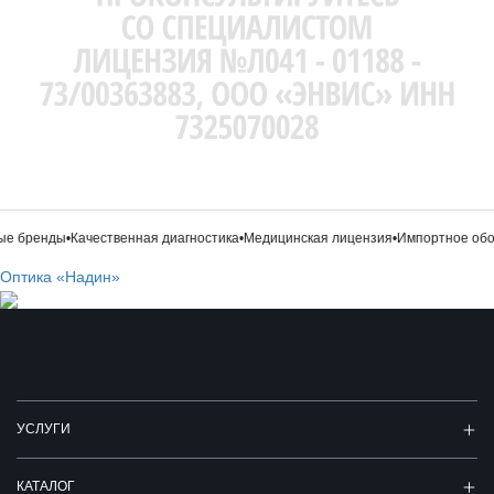
е бренды
•
Качественная диагностика
•
Медицинская лицензия
•
Импортное обор
Оптика «Надин»
УСЛУГИ
КАТАЛОГ