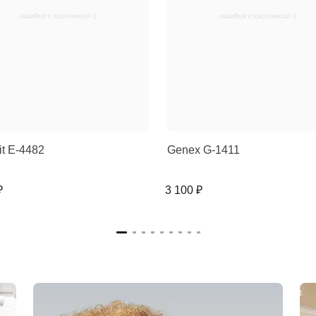
rit E-4482
Genex G-1411
₽
3 100 ₽