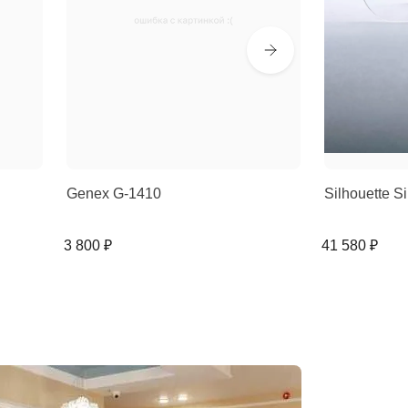
Genex G-1410
Silhouette 
3 800 ₽
41 580 ₽