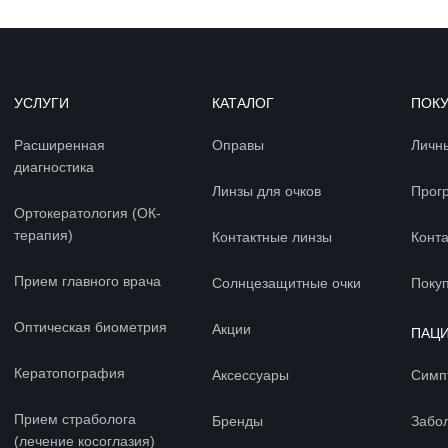
УСЛУГИ
КАТАЛОГ
ПОК
Расширенная
Оправы
Личн
диагностика
Линзы для очков
Прог
Ортокератология (ОК-
терапия)
Контактные линзы
Конт
Прием главного врача
Солнцезащитные очки
Покуп
Оптическая биометрия
Акции
ПАЦ
Кератопография
Аксессуары
Симп
Прием страболога
Бренды
Забо
(лечение косоглазия)