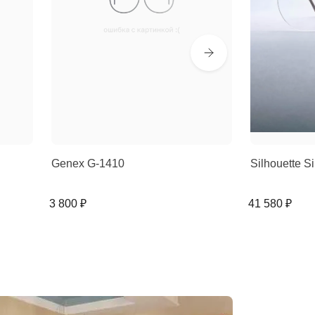
Genex G-1410
Silhouette 
3 800 ₽
41 580 ₽