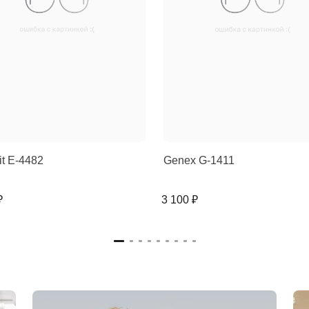
rit E-4482
Genex G-1411
₽
3 100 ₽