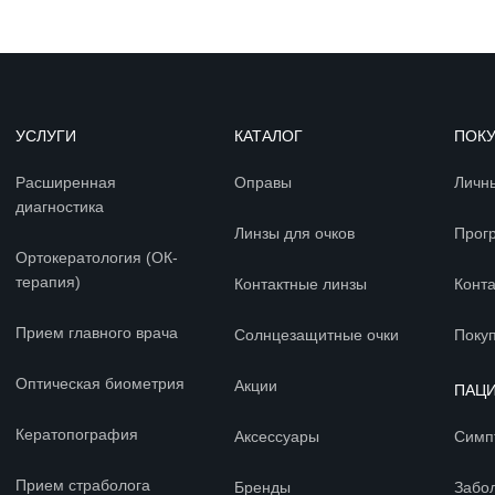
УСЛУГИ
КАТАЛОГ
ПОК
Расширенная
Оправы
Личн
диагностика
Линзы для очков
Прог
Ортокератология (ОК-
терапия)
Контактные линзы
Конт
Прием главного врача
Солнцезащитные очки
Покуп
Оптическая биометрия
Акции
ПАЦ
Кератопография
Аксессуары
Симп
Прием страболога
Бренды
Забо