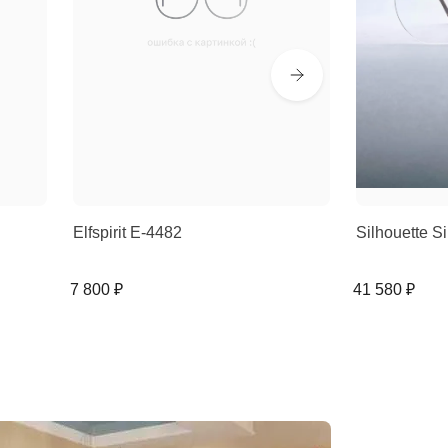
Elfspirit E-4482
Silhouette 
7 800 ₽
41 580 ₽