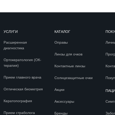
УСЛУГИ
КАТАЛОГ
ПОК
Расширенная
Оправы
Личн
диагностика
Линзы для очков
Прог
Ортокератология (ОК-
терапия)
Контактные линзы
Конт
Прием главного врача
Солнцезащитные очки
Покуп
Оптическая биометрия
Акции
ПАЦ
Кератопография
Аксессуары
Симп
Прием страболога
Бренды
Забо