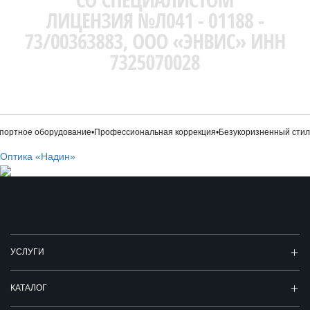
ортное оборудование
•
Профессиональная коррекция
•
Безукоризненный стиль
Оптика «Надин»
УСЛУГИ
КАТАЛОГ