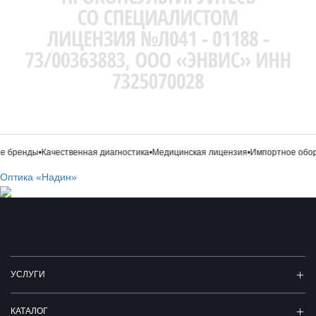
 бренды
•
Качественная диагностика
•
Медицинская лицензия
•
Импортное обор
Оптика «Надин»
УСЛУГИ
КАТАЛОГ