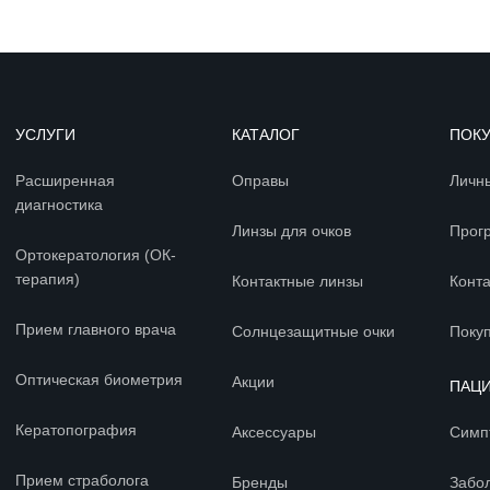
УСЛУГИ
КАТАЛОГ
ПОК
Расширенная
Оправы
Личн
диагностика
Линзы для очков
Прог
Ортокератология (ОК-
терапия)
Контактные линзы
Конт
Прием главного врача
Солнцезащитные очки
Покуп
Оптическая биометрия
Акции
ПАЦ
Кератопография
Аксессуары
Симп
Прием страболога
Бренды
Забо