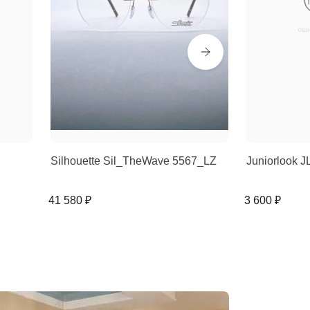
Silhouette Sil_TheWave 5567_LZ
Juniorlook J
41 580 ₽
3 600 ₽