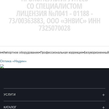
•
Импортное оборудование
•
Профессиональная коррекция
•
Безукоризненный 
Оптика «Надин»
УСЛУГИ
КАТАЛОГ