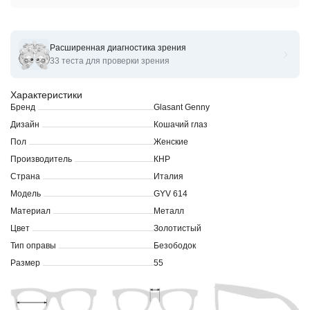
Расширенная диагностика зрения
Оправы для очков корригирующих Glasant Genny GYV.614
33 теста для проверки зрения
Характеристики
Бренд
Glasant Genny
Дизайн
Кошачий глаз
Пол
Женские
Производитель
КНР
Страна
Италия
Модель
GYV 614
Материал
Металл
Цвет
Золотистый
Тип оправы
Безободок
Размер
55