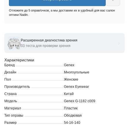
Отложите до 5 оправ/очков, а мы доставим их в удобный для вас салон
оптики Nadin.
Расширенная диагностика зрения
Оправы для очков корригирующих Genex G-1182
33 теста для проверки зрения
Характеристики
Бренд
Genex
Дизайн
Многоугольные
Пол
Женские
Производитель
Genex Eyewear
Страна
Китай
Модель
Genex G-1182 c009
Материал
Пластик
Тип оправы
Ободковая
Размер
54-16-140