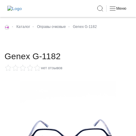
Меню
•
Каталог
•
Оправы очковые
•
Genex G-1182
Genex G-1182
нет отзывов