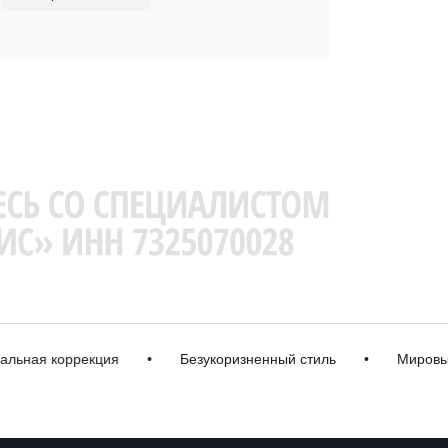
я коррекция
•
Безукоризненный стиль
•
Мировые бр