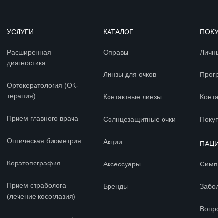
УСЛУГИ
КАТАЛОГ
ПОК
Расширенная
Оправы
Личн
диагностика
Линзы для очков
Прог
Ортокератология (ОК-
терапия)
Контактные линзы
Конт
Прием главного врача
Солнцезащитные очки
Покуп
Оптическая биометрия
Акции
ПАЦ
Кератопография
Аксессуары
Симп
Прием страболога
Бренды
Забо
(лечение косоглазия)
Вопр