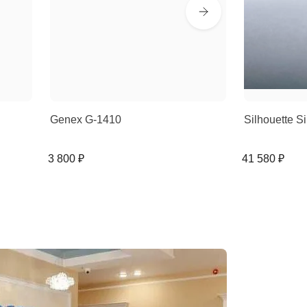
Genex G-1410
Silhouette 
3 800 ₽
41 580 ₽