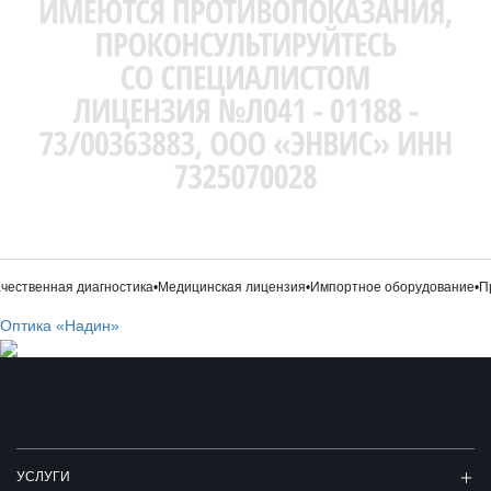
ественная диагностика
•
Медицинская лицензия
•
Импортное оборудование
•
Про
Оптика «Надин»
УСЛУГИ