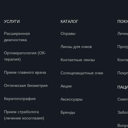
УСЛУГИ
КАТАЛОГ
ПОК
Расширенная
Оправы
Личн
диагностика
Линзы для очков
Прог
Ортокератология (ОК-
терапия)
Контактные линзы
Конт
Прием главного врача
Солнцезащитные очки
Покуп
Оптическая биометрия
Акции
ПАЦ
Кератопография
Аксессуары
Симп
Прием страболога
Бренды
Забо
(лечение косоглазия)
Вопр