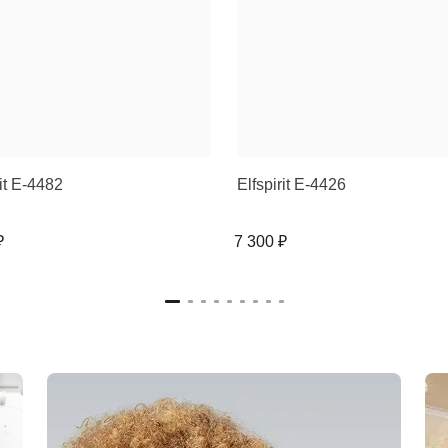
rit E-4482
Elfspirit E-4426
₽
7 300 ₽