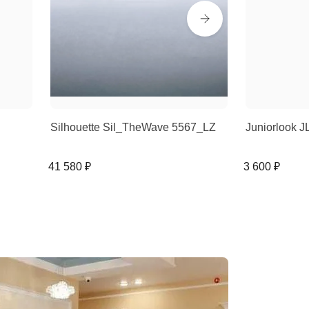
Silhouette Sil_TheWave 5567_LZ
Juniorlook J
41 580 ₽
3 600 ₽