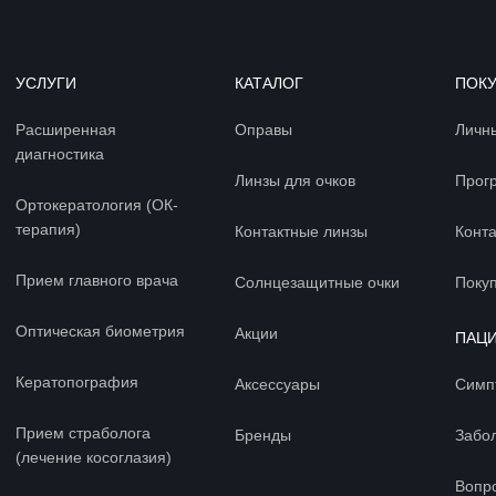
УСЛУГИ
КАТАЛОГ
ПОК
Расширенная
Оправы
Личн
диагностика
Линзы для очков
Прог
Ортокератология (ОК-
терапия)
Контактные линзы
Конт
Прием главного врача
Солнцезащитные очки
Покуп
Оптическая биометрия
Акции
ПАЦ
Кератопография
Аксессуары
Симп
Прием страболога
Бренды
Забо
(лечение косоглазия)
Вопр