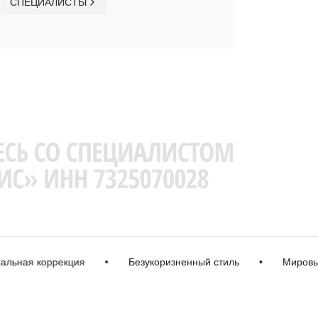
СПЕЦИАЛИСТЫ
я коррекция
•
Безукоризненный стиль
•
Мировые бр