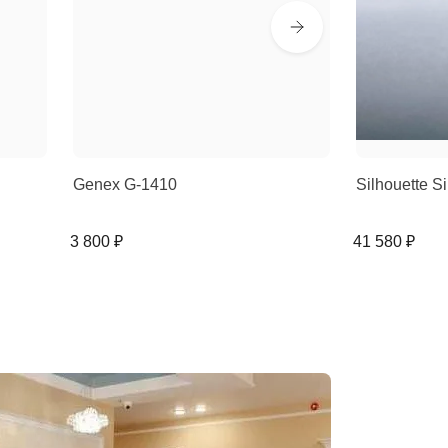
Genex G-1410
Silhouette 
3 800 ₽
41 580 ₽