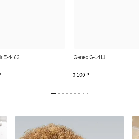
rit E-4482
Genex G-1411
₽
3 100 ₽