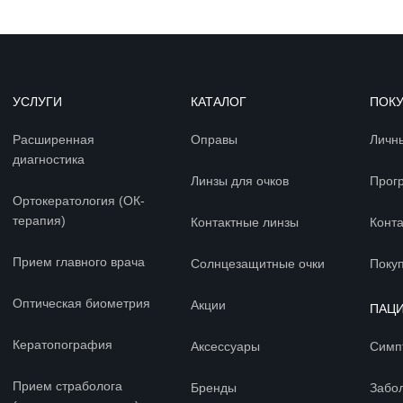
УСЛУГИ
КАТАЛОГ
ПОК
Расширенная
Оправы
Личн
диагностика
Линзы для очков
Прог
Ортокератология (ОК-
терапия)
Контактные линзы
Конт
Прием главного врача
Солнцезащитные очки
Покуп
Оптическая биометрия
Акции
ПАЦ
Кератопография
Аксессуары
Симп
Прием страболога
Бренды
Забо