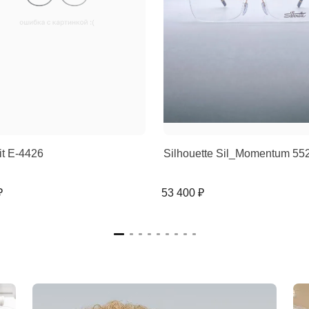
rit E-4426
Silhouette Sil_Momentum 5
₽
53 400 ₽