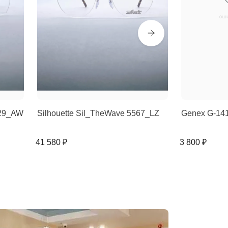
529_AW
Silhouette Sil_TheWave 5567_LZ
Genex G-14
41 580 ₽
3 800 ₽