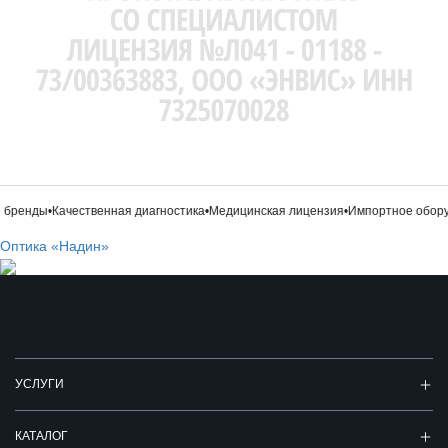
бренды
•
Качественная диагностика
•
Медицинская лицензия
•
Импортное обору
Оптика «Надин»
УСЛУГИ
КАТАЛОГ