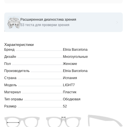
Расширенная диагностика зрения
Оправы для очков корригирующих Etnia Barcelona 5 LIGHT7
33 теста для проверки зрения
53O
Характеристики
Бренд
Etnia Barcelona
Дизайн
Многоугольные
Пол
Женские
Производитель
Etnia Barcelona
Страна
Испания
Модель
LIGHT7
Материал
Пластик
Тип оправы
Ободковая
Размер
52