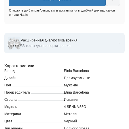
Отложите до 5 оправ/очков, а мы доставим их в удобный для вас салон
оптики Nadin.
Расширенная диагностика зрения
Оправы для очков корригирующих Etnia Barcelona 4 SENNA
33 теста для проверки зрения
55O
Характеристики
Бренд
Etnia Barcelona
Дизайн
Прямоугольные
Пол
Мужские
Производитель
Etnia Barcelona
Страна
Испания
Модель
4 SENNA 55O
Материал
Металл
Цвет
Черный
Тип оправы
Полуободковая