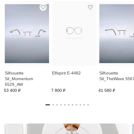
Silhouette
Elfspirit E-4482
Silhouette
Sil_Momentum
Sil_TheWave 556
5529_AW
53 400 ₽
7 800 ₽
41 580 ₽