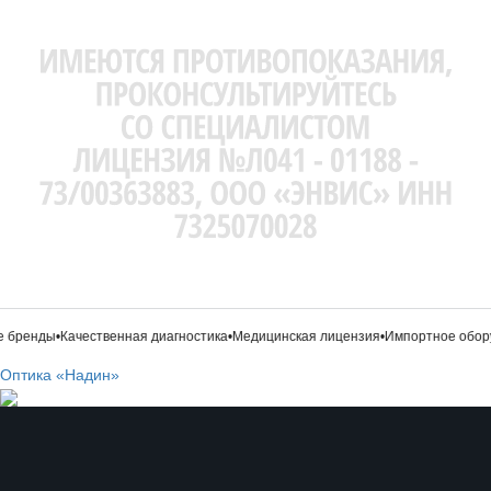
бренды
•
Качественная диагностика
•
Медицинская лицензия
•
Импортное обору
Оптика «Надин»