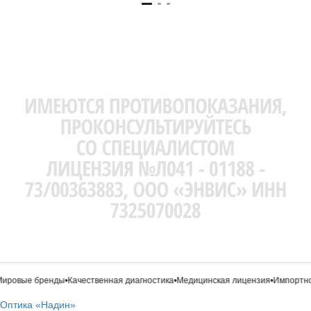
ровые бренды
•
Качественная диагностика
•
Медицинская лицензия
•
Импортное
Оптика «Надин»