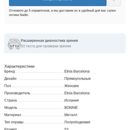
Отложите до 5 оправ/очков, а мы доставим их в удобный для вас салон
оптики Nadin.
Расширенная диагностика зрения
Оправы для очков корригирующих Etnia Barcelona 4 BONNIE
33 теста для проверки зрения
53O
Характеристики
Бренд
Etnia Barcelona
Дизайн
Прямоугольные
Пол
Женские
Производитель
Etnia Barcelona
Страна
Испания
Модель
BONNIE
Материал
Металл
Тип оправы
Полуободковая
Размер
53