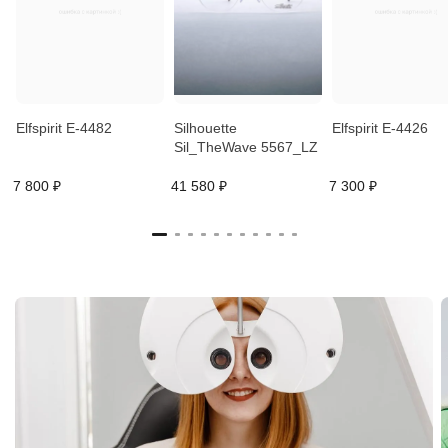
Elfspirit E-4482
Silhouette
Elfspirit E-4426
Sil_TheWave 5567_LZ
7 800 ₽
41 580 ₽
7 300 ₽