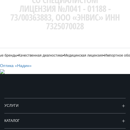
е бренды
•
Качественная диагностика
•
Медицинская лицензия
•
Импортное обор
Оптика «Надин»
УСЛУГИ
КАТАЛОГ