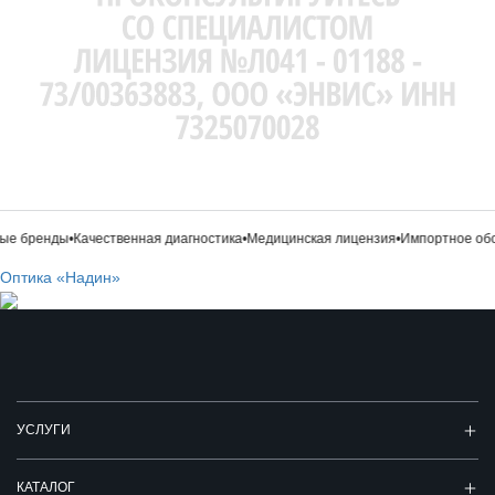
е бренды
•
Качественная диагностика
•
Медицинская лицензия
•
Импортное обо
Оптика «Надин»
УСЛУГИ
КАТАЛОГ