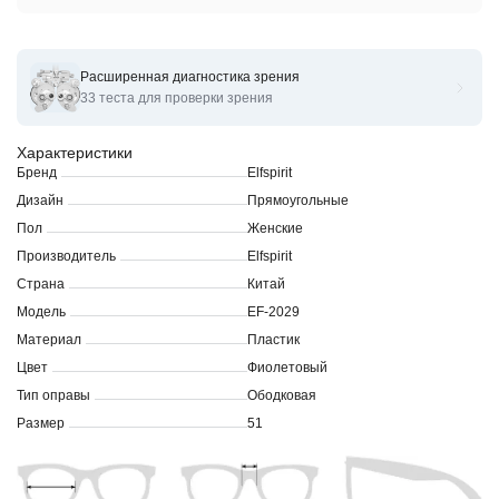
Расширенная диагностика зрения
Оправы для очков корригирующих Elfspirit EF-2029
33 теста для проверки зрения
Характеристики
Бренд
Elfspirit
Дизайн
Прямоугольные
Пол
Женские
Производитель
Elfspirit
Страна
Китай
Модель
EF-2029
Материал
Пластик
Цвет
Фиолетовый
Тип оправы
Ободковая
Размер
51