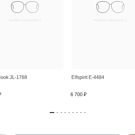
look JL-1768
Elfspirit E-4484
₽
6 700 ₽