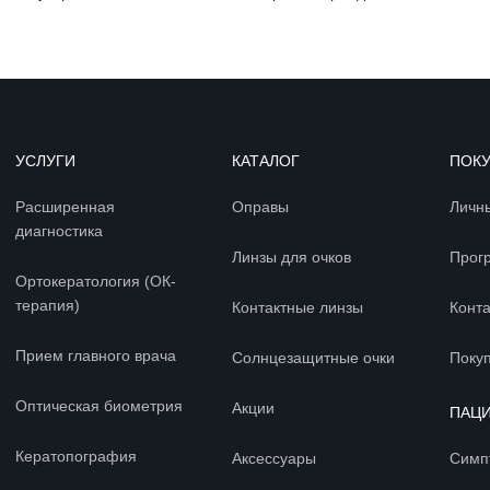
УСЛУГИ
КАТАЛОГ
ПОК
Расширенная
Оправы
Личн
диагностика
Линзы для очков
Прог
Ортокератология (ОК-
терапия)
Контактные линзы
Конт
Прием главного врача
Солнцезащитные очки
Покуп
Оптическая биометрия
Акции
ПАЦ
Кератопография
Аксессуары
Симп