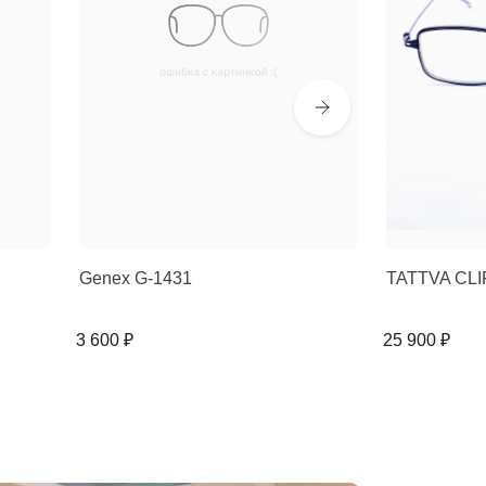
Genex G-1431
TATTVA CLI
3 600 ₽
25 900 ₽