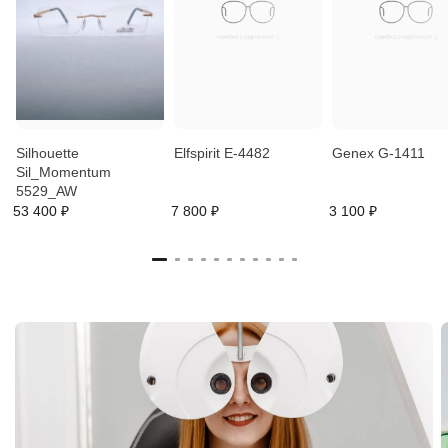
Silhouette
Elfspirit E-4482
Genex G-1411
Sil_Momentum
5529_AW
53 400 ₽
7 800 ₽
3 100 ₽