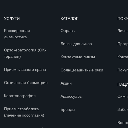
УСЛУГИ
КАТАЛОГ
ПОК
Расширенная
Оправы
Личн
диагностика
Линзы для очков
Прог
Ортокератология (ОК-
терапия)
Контактные линзы
Конт
Прием главного врача
Солнцезащитные очки
Покуп
Оптическая биометрия
Акции
ПАЦ
Кератопография
Аксессуары
Симп
Прием страболога
Бренды
Забо
(лечение косоглазия)
Вопр