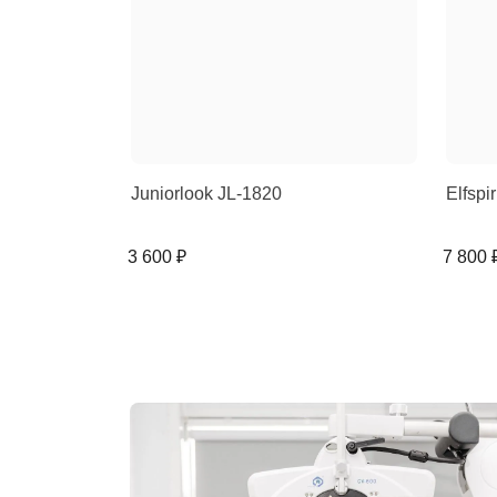
Juniorlook JL-1820
Elfspi
3 600 ₽
7 800 