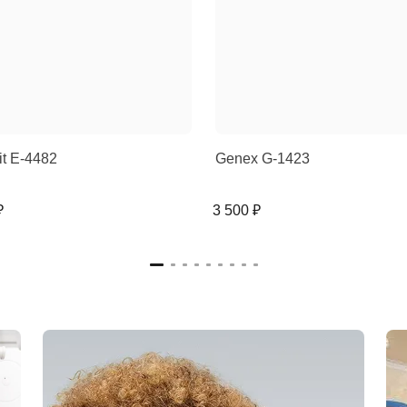
rit E-4482
Genex G-1423
₽
3 500 ₽