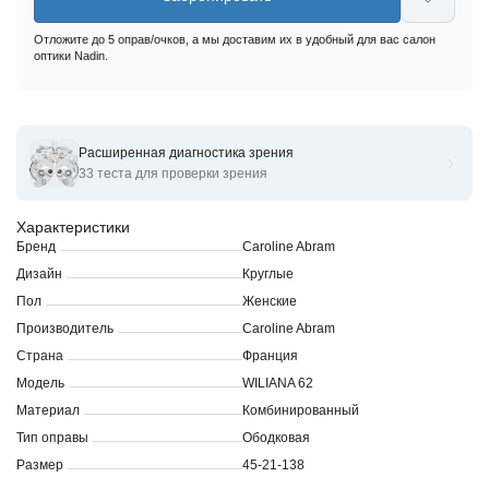
Отложите до 5 оправ/очков, а мы доставим их в удобный для вас салон
оптики Nadin.
Расширенная диагностика зрения
Оправы для очков корригирующих Caroline Abram WILIANA
33 теста для проверки зрения
Характеристики
Бренд
Caroline Abram
Дизайн
Круглые
Пол
Женские
Производитель
Caroline Abram
Страна
Франция
Модель
WILIANA 62
Материал
Комбинированный
Тип оправы
Ободковая
Размер
45-21-138