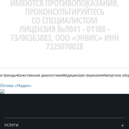
 бренды
•
Качественная диагностика
•
Медицинская лицензия
•
Импортное обор
Оптика «Надин»
УСЛУГИ