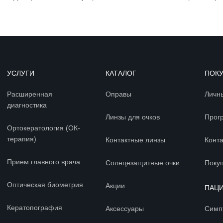
УСЛУГИ
КАТАЛОГ
ПОК
Расширенная
Оправы
Личн
диагностика
Линзы для очков
Прог
Ортокератология (ОК-
терапия)
Контактные линзы
Конт
Прием главного врача
Солнцезащитные очки
Покуп
Оптическая биометрия
Акции
ПАЦ
Кератопография
Аксессуары
Симп