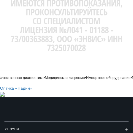
чественная диагностика
•
Медицинская лицензия
•
Импортное оборудование
•
Пр
Оптика «Надин»
УСЛУГИ