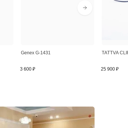
Genex G-1431
TATTVA CLI
3 600 ₽
25 900 ₽