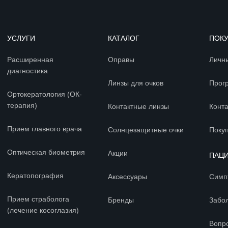
УСЛУГИ
КАТАЛОГ
ПОК
Расширенная
Оправы
Личн
диагностика
Линзы для очков
Прог
Ортокератология (ОК-
терапия)
Контактные линзы
Конт
Прием главного врача
Солнцезащитные очки
Покуп
Оптическая биометрия
Акции
ПАЦ
Кератопография
Аксессуары
Симп
Прием страболога
Бренды
Забо
(лечение косоглазия)
Вопр