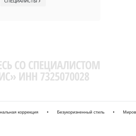
СПЕЦИАЛИСТЫ
ая коррекция
•
Безукоризненный стиль
•
Мировые б