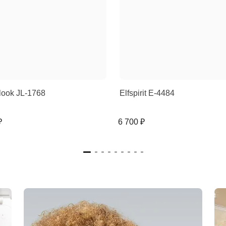
look JL-1768
Elfspirit E-4484
₽
6 700 ₽