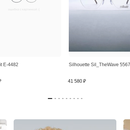
rit E-4482
Silhouette Sil_TheWave 556
₽
41 580 ₽