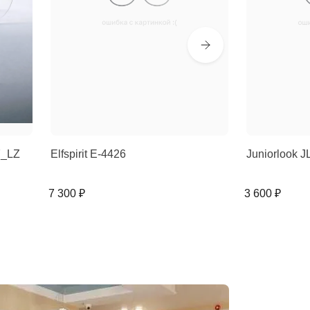
7_LZ
Elfspirit E-4426
Juniorlook J
7 300 ₽
3 600 ₽