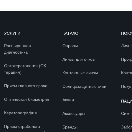
УСЛУГИ
КАТАЛОГ
ПОК
Расширенная
Оправы
Личн
диагностика
Линзы для очков
Прог
Ортокератология (ОК-
терапия)
Контактные линзы
Конт
Прием главного врача
Солнцезащитные очки
Покуп
Оптическая биометрия
Акции
ПАЦ
Кератопография
Аксессуары
Симп
Прием страболога
Бренды
Забо