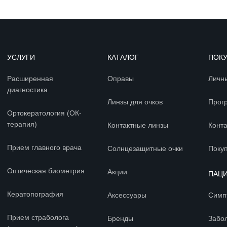
УСЛУГИ
КАТАЛОГ
ПОК
Расширенная
Оправы
Личн
диагностика
Линзы для очков
Прог
Ортокератология (ОК-
терапия)
Контактные линзы
Конт
Прием главного врача
Солнцезащитные очки
Покуп
Оптическая биометрия
Акции
ПАЦ
Кератопография
Аксессуары
Симп
Прием страболога
Бренды
Забо