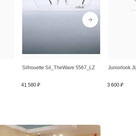
Silhouette Sil_TheWave 5567_LZ
Juniorlook J
41 580 ₽
3 600 ₽