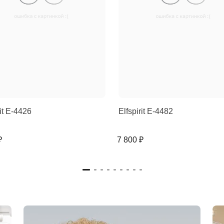
rit E-4426
Elfspirit E-4482
₽
7 800 ₽