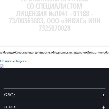
 бренды
•
Качественная диагностика
•
Медицинская лицензия
•
Импортное обор
Оптика «Надин»
УСЛУГИ
КАТАЛОГ