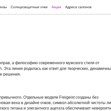
инзы
Солнцезащитные очки
Акции
Адреса салонов
ю оправ, а философию современного мужского стиля от
 Эта линия родилась как ответ для творческих, динамичны
ые решения.
ривычного. Отдельные модели Freigeist созданы без
новая веха в дизайне очков, символ абсолютной чистоты ли
кого титана и элегантного ацетата обеспечивает невероят