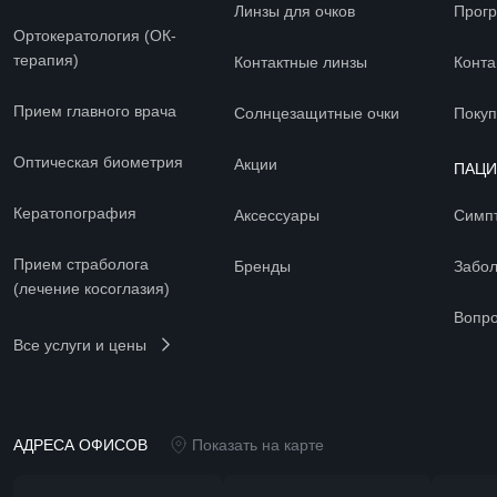
Линзы для очков
Прогр
Ортокератология (ОК-
терапия)
Контактные линзы
Конта
Прием главного врача
Солнцезащитные очки
Покуп
Оптическая биометрия
Акции
ПАЦ
Кератопография
Аксессуары
Симп
Прием страболога
Бренды
Забо
(лечение косоглазия)
Вопро
Все услуги и цены
АДРЕСА ОФИСОВ
Показать на карте