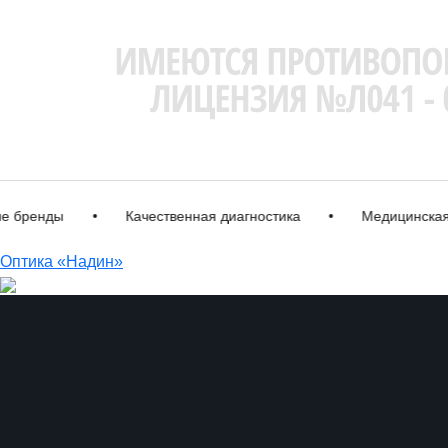
бренды
•
Качественная диагностика
•
Медицинская л
Оптика «Надин»