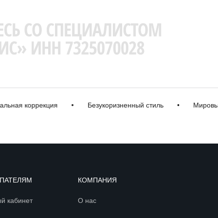
ная коррекция
•
Безукоризненный стиль
•
Мировые 
ПАТЕЛЯМ
КОМПАНИЯ
й кабинет
О нас