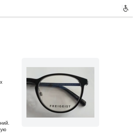
х
ний.
ную