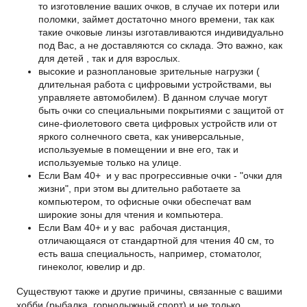
то изготовление ваших очков, в случае их потери или
поломки, займет достаточно много времени, так как
такие очковые линзы изготавливаются индивидуально
под Вас, а не доставляются со склада. Это важно, как
для детей , так и для взрослых.
высокие и разноплановые зрительные нагрузки (
длительная работа с цифровыми устройствами, вы
управляете автомобилем). В данном случае могут
быть очки со специальными покрытиями с защитой от
сине-фиолетового света цифровых устройств или от
яркого солнечного света, как универсальные,
используемые в помещении и вне его, так и
используемые только на улице.
Если Вам 40+ и у вас прогрессивные очки - "очки для
жизни", при этом вы длительно работаете за
компьютером, то офисные очки обеспечат вам
широкие зоны для чтения и компьютера.
Если Вам 40+ и у вас рабочая дистанция,
отличающаяся от стандартной для чтения 40 см, то
есть ваша специальность, например, стоматолог,
гинеколог, ювелир и др.
Существуют также и другие причины, связанные с вашими
хобби (рыбалка, горнолыжный спорт) и не только,