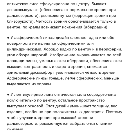
оптическая сила сфокусирована по центру. Бывают
двояковыпуклые (обеспечивают нормальное зрение при
дальнозоркости), двояковогнутые (коррекция зрения при
близорукости). Чёткость зрения обеспечивается только в
центре, по краям возникают искажения (аберрации).
● У асферической линзы дизайн сложнее: одна или обе
поверхности не являются сферическими или
цилиндрическими. Хорошо видно по центру и в периферии,
угол обзора широкий. Изображение выравнивается по всей
площади линзы, уменьшаются аберрации, обеспечиваются
высокие контрастность и острота зрения, снижается
зрительный дискомфорт, увеличивается чёткость зрения.
Асферические линзы тоньше, легче сферических, меньше
выделяются из оправы.
● У лентикулярных линз оптическая сила сосредоточена
исключительно по центру, остальное пространство
выступает основой. Этот дизайн уменьшает толщину, вес
изделия, особенно при положительных диоптриях. Поэтому
чтобы улучшить зрение при высокой степени
дальнозоркости, рекомендуется выбрать очки с такими
линзами.