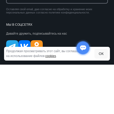
Оставляя свой email, даю согласие на обработку и хранение моих
персональных данных согласно политике конфиденциальности.
МЫ В СОЦСЕТЯХ
Давайте дружить, подписывайтесь на нас
Продолжая просматривать этот сайт, вы соглашаетесь
ОК
на использование файлов
cookies
.
© 2026 Центр коррекции зрения NADIN (Оптика) Ульяновск
Карта сайта
Политика конфиденциальности
Политика использования Cookies
Пользовательское соглашение
Публичная оферта
Сделано косатиками из