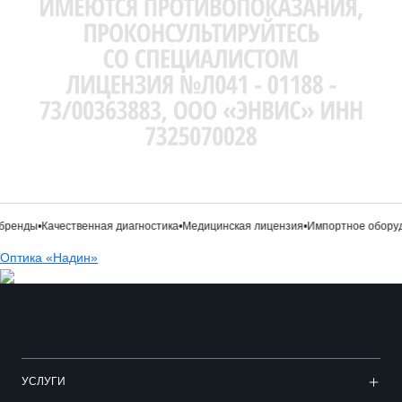
енды
•
Качественная диагностика
•
Медицинская лицензия
•
Импортное оборудо
Оптика «Надин»
УСЛУГИ