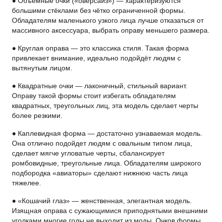
● Объёмные очки («оверсайз») — характеризуются
большими стёклами без чётко ограниченной формы.
Обладателям маленького узкого лица лучше отказаться от
массивного аксессуара, выбрать оправу меньшего размера.
● Круглая оправа — это классика стиля. Такая форма
привлекает внимание, идеально подойдёт людям с
вытянутым лицом.
● Квадратные очки — лаконичный, стильный вариант.
Оправу такой формы стоит избегать обладателям
квадратных, треугольных лиц, эта модель сделает черты
более резкими.
● Каплевидная форма — достаточно узнаваемая модель.
Она отлично подойдет людям с овальным типом лица,
сделает мягче угловатые черты, сбалансирует
ромбовидные, треугольные лица. Обладателям широкого
подбородка «авиаторы» сделают нижнюю часть лица
тяжелее.
● «Кошачий глаз» — женственная, элегантная модель.
Изящная оправа с сужающимися приподнятыми внешними
уголками многие годы не выходит из моды. Очков формы