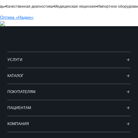
•
Качественная диагностика
•
Медицинская лицензия
•
Импортное оборудовани
Оптика «Надин»
УСЛУГИ
КАТАЛОГ
ПОКУПАТЕЛЯМ
ПАЦИЕНТАМ
КОМПАНИЯ