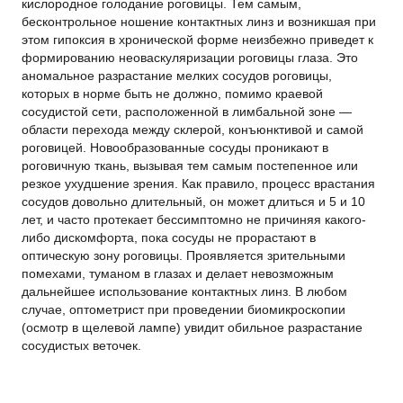
кислородное голодание роговицы. Тем самым,
бесконтрольное ношение контактных линз и возникшая при
этом гипоксия в хронической форме неизбежно приведет к
формированию неоваскуляризации роговицы глаза. Это
аномальное разрастание мелких сосудов роговицы,
которых в норме быть не должно, помимо краевой
сосудистой сети, расположенной в лимбальной зоне —
области перехода между склерой, конъюнктивой и самой
роговицей. Новообразованные сосуды проникают в
роговичную ткань, вызывая тем самым постепенное или
резкое ухудшение зрения. Как правило, процесс врастания
сосудов довольно длительный, он может длиться и 5 и 10
лет, и часто протекает бессимптомно не причиняя какого-
либо дискомфорта, пока сосуды не прорастают в
оптическую зону роговицы. Проявляется зрительными
помехами, туманом в глазах и делает невозможным
дальнейшее использование контактных линз. В любом
случае, оптометрист при проведении биомикроскопии
(осмотр в щелевой лампе) увидит обильное разрастание
сосудистых веточек.