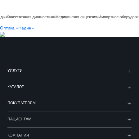
ачественная диагностика
•
Медицинская лицензия
•
Импортное оборудование
•
П
Оптика «Надин»
УСЛУГИ
КАТАЛОГ
ПОКУПАТЕЛЯМ
ПАЦИЕНТАМ
КОМПАНИЯ