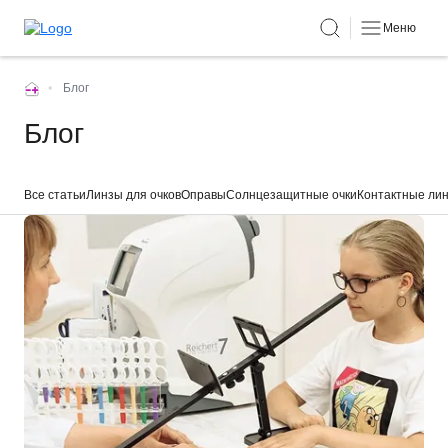
Меню
•
Блог
Блог
Все статьи
Линзы для очков
Оправы
Солнцезащитные очки
Контактные ли