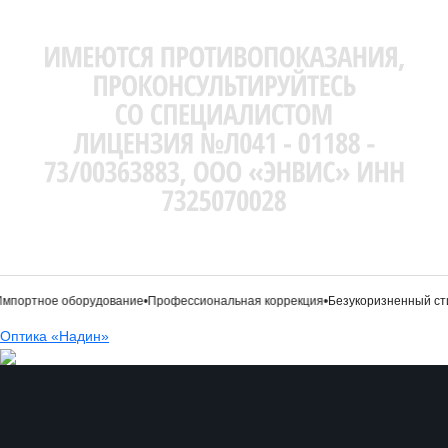
ое оборудование
•
Профессиональная коррекция
•
Безукоризненный стиль
•
Мир
Оптика «Надин»