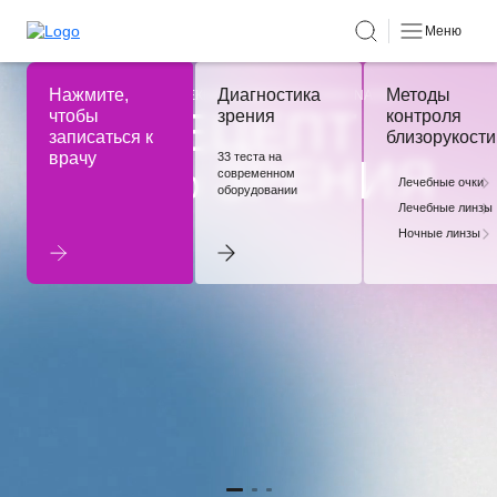
Меню
Нажмите,
Диагностика
Методы
ЦЕНТР КОРРЕКЦИИ И ДИАГНОСТИКИ NADIN
РЕЦЕПТ
чтобы
зрения
контроля
записаться к
близорукости
врачу
33 теста на
100% ЗРЕНИЯ
современном
Лечебные очки
оборудовании
Лечебные линзы
Ночные линзы